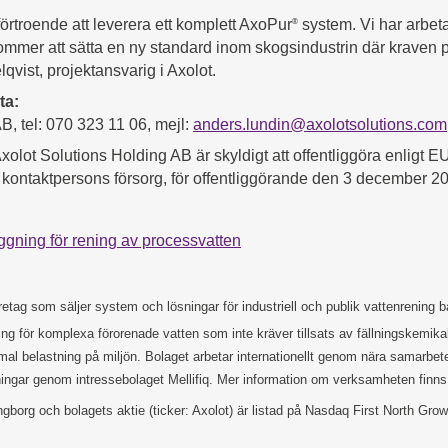
 förtroende att leverera ett komplett AxoPur
system. Vi har arbeta
®
r kommer att sätta en ny standard inom skogsindustrin där kraven
qvist, projektansvarig i Axolot.
ta:
, tel: 070 323 11 06, mejl:
anders.lundin@axolotsolutions.com
olot Solutions Holding AB är skyldigt att offentliggöra enligt
ontaktpersons försorg, för offentliggörande den 3 december 20
ggning för rening av processvatten
öretag som säljer system och lösningar för industriell och publik vattenrenin
g för komplexa förorenade vatten som inte kräver tillsats av fällningskemika
al belastning på miljön. Bolaget arbetar internationellt genom nära samarbete
sningar genom intressebolaget Mellifiq. Mer information om verksamheten finn
ingborg och bolagets aktie (ticker: Axolot) är listad på Nasdaq First North 