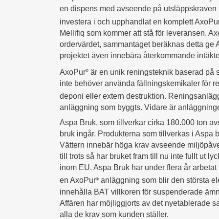
en dispens med avseende på utsläppskraven til
investera i och upphandlat en komplett AxoPu
Mellifiq som kommer att stå för leveransen. Axo
ordervärdet, sammantaget beräknas detta ge Ax
projektet även innebära återkommande intäkte
AxoPur
är en unik reningsteknik baserad på så
®
inte behöver använda fällningskemikaler för ren
deponi eller extern destruktion. Reningsanlägg
anläggning som byggts. Vidare är anläggningen
Aspa Bruk, som tillverkar cirka 180.000 ton
bruk ingår. Produkterna som tillverkas i Aspa b
Vättern innebär höga krav avseende miljöpåverk
till trots så har bruket fram till nu inte fullt
inom EU. Aspa Bruk har under flera år arbetat 
en AxoPur
anläggning som blir den största el
®
innehålla BAT villkoren för suspenderade äm
Affären har möjliggjorts av det nyetablerade 
alla de krav som kunden ställer.