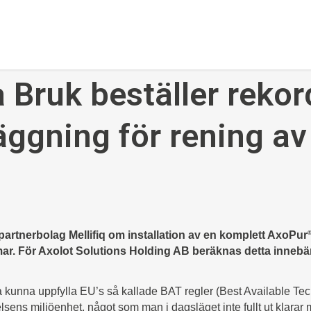
 Bruk beställer rekor
äggning för rening av
partnerbolag Mellifiq om installation av en komplett AxoPur
r. För Axolot Solutions Holding AB beräknas detta innebär
a kunna uppfylla EU’s så kallade BAT regler (Best Available Tec
ns miljöenhet, något som man i dagsläget inte fullt ut klarar 