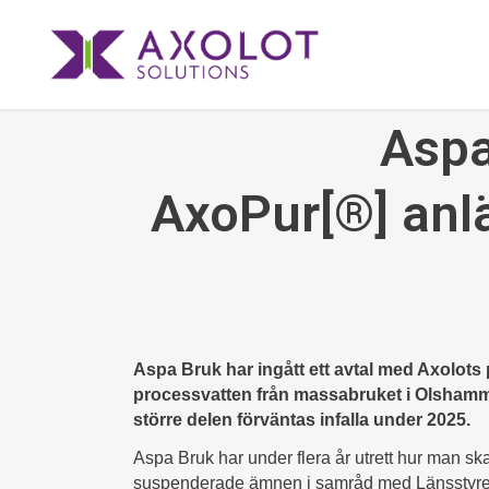
Aspa
AxoPur[®] anl
Aspa Bruk har ingått ett avtal med Axolots 
processvatten från massabruket i Olshamma
större delen förväntas infalla under 2025.
Aspa Bruk har under flera år utrett hur man sk
suspenderade ämnen i samråd med Länsstyrelse