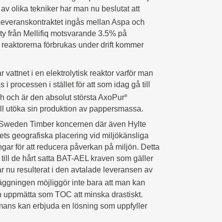
v olika tekniker har man nu beslutat att
Leveranskontraktet ingås mellan Aspa och
alty från Mellifiq motsvarande 3.5% på
 reaktorerna förbrukas under drift kommer
vattnet i en elektrolytisk reaktor varför man
processen i stället för att som idag gå till
/h och är den absolut största AxoPur
®
ll utöka sin produktion av pappersmassa.
v Sweden Timber koncernen där även Hylte
kets geografiska placering vid miljökänsliga
gar för att reducera påverkan på miljön. Detta
r till de hårt satta BAT-AEL kraven som gäller
ar nu resulterat i den avtalade leveransen av
äggningen möjliggör inte bara att man kan
 uppmätta som TOC att minska drastiskt.
mmans kan erbjuda en lösning som uppfyller