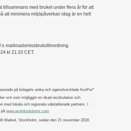
t tillsammans med bruket under flera år för att
 på att minimera miljöpåverkan idag är en helt
 EU:s marknadsmissbruksförordning.
24 kl 21:10 CET.
g baserade på bolagets unika och egenutvecklade AxoPur
®
lier och som möjliggör en ökad recirkulation och
n med lokala och regionala väletablerade partners. I
s på
www.axolotsolutions.com
.
Growth Market, Stockholm, sedan den 21 november 2018.