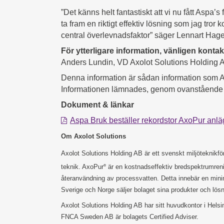
”Det känns helt fantastiskt att vi nu fått Aspa’s
ta fram en riktigt effektiv lösning som jag tro
central överlevnadsfaktor” säger Lennart Hagel
För ytterligare information, vänligen kontak
Anders Lundin, VD Axolot Solutions Holding AB
Denna information är sådan information som Ax
Informationen lämnades, genom ovanstående k
Dokument & länkar
Aspa Bruk beställer rekordstor AxoPur anlä
Om Axolot Solutions
Axolot Solutions Holding AB är ett svenskt miljöteknikf
teknik. AxoPur
är en kostnadseffektiv bredspektrumrenin
®
återanvändning av processvatten. Detta innebär en minim
Sverige och Norge säljer bolaget sina produkter och lö
Axolot Solutions Holding AB har sitt huvudkontor i Hels
FNCA Sweden AB är bolagets Certified Adviser.