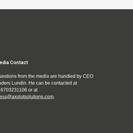
edia Contact
estions from the media are handled by CEO
ders Lundin. He can be contacted at
46703231106 or at
ess@axolotsolutions.com
.