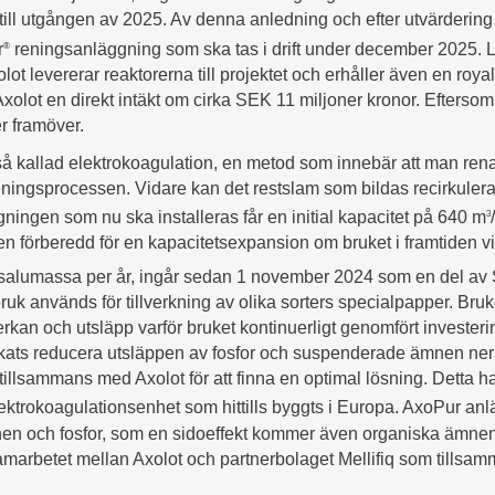
l utgången av 2025. Av denna anledning och efter utvärdering a
r
reningsanläggning som ska tas i drift under december 2025. 
®
lot levererar reaktorerna till projektet och erhåller även en roy
olot en direkt intäkt om cirka SEK 11 miljoner kronor. Eftersom
r framöver.
 kallad elektrokoagulation, en metod som innebär att man renar 
ingsprocessen. Vidare kan det restslam som bildas recirkuleras i 
ningen som nu ska installeras får en initial kapacitet på 640 m
3
 förberedd för en kapacitetsexpansion om bruket i framtiden vi
 avsalumassa per år, ingår sedan 1 november 2024 som en del a
ruk används för tillverkning av olika sorters specialpapper. Bru
an och utsläpp varför bruket kontinuerligt genomfört investerin
 ut lyckats reducera utsläppen av fosfor och suspenderade ämnen ne
tillsammans med Axolot för att finna en optimal lösning. Detta h
ektrokoagulationsenhet som hittills byggts i Europa. AxoPur anl
nen och fosfor, som en sidoeffekt kommer även organiska ämnen
samarbetet mellan Axolot och partnerbolaget Mellifiq som tillsa