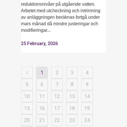
reduktionsnivåer på utgående vatten.
Arbetet med utcheckning och intrimning
av anläggningen beräknas fortgå under
mars månad då mindre justeringar och
modifieringar...
25 February, 2026
1
2
3
4
5
6
7
8
9
10
11
12
13
14
15
16
17
18
19
20
21
22
23
24