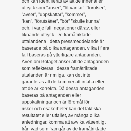
och kan identifieras av att de innehåller
uttryck som ”anser”, ”förväntar”, ”förutser”,
”avser”, ”uppskattar”, ”kommer”,
”kan”, ”förutsätter”, ”bör” ”skulle kunna”
och, i varje fall, negationer därav, eller
liknande uttryck. De framåtriktade
uttalandena i detta pressmeddelande är
baserade på olika antaganden, vilka i flera
fall baseras på ytterligare antaganden.
Även om Bolaget anser att de antaganden
som reflekteras i dessa framåtriktade
uttalanden är rimliga, kan det inte
garanteras att de kommer att infalla eller
att de är korrekta. Då dessa antaganden
baseras på antaganden eller
uppskattningar och är föremål för
risker och osäkerheter kan det faktiska
resultatet eller utfallet, av många olika
anledningar, komma att avvika väsentligt
från vad som framgår av de framåtriktade