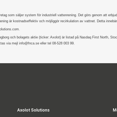
öretag som säljer system för industriell vattenrening. Det görs genom att erb
ening är kostnadseffektiv och möjliggör recirkulation av vattnet. Detta innebä
olutions.com.
singborg och bolagets aktie (ticker: Axolot) är listad på Nasdaq First North
as via mejl info@fnca.se eller tel 08-528 003 99.
Axolot Solutions
M