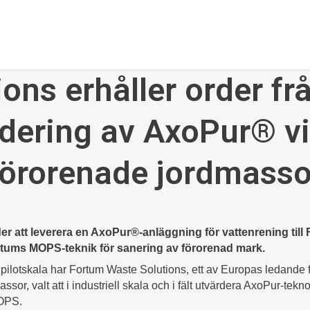
ions erhåller order fr
rdering av AxoPur® vi
förorenade jordmasso
der att leverera en AxoPur
®-
anläggning för vattenrening til
ums MOPS-teknik för sanering av förorenad mark.
ch pilotskala har Fortum Waste Solutions, ett av Europas ledande
assor, valt att i industriell skala och i fält utvärdera AxoPur-te
MOPS.