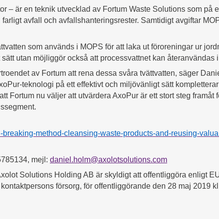
 – är en teknik utvecklad av Fortum Waste Solutions som på ett
, farligt avfall och avfallshanteringsrester. Samtidigt avgiftar MOP
ättvatten som används i MOPS för att laka ut föroreningar ur jor
 sätt utan möjliggör också att processvattnet kan återanvändas i 
förtroendet av Fortum att rena dessa svåra tvättvatten,
säger Danie
xoPur-teknologi på ett effektivt och miljövänligt sätt komplette
Fortum nu väljer att utvärdera AxoPur är ett stort steg framåt för
adssegment.
-breaking-method-cleansing-waste-products-and-reusing-valua
5785134, mejl:
daniel.holm@axolotsolutions.com
olot Solutions Holding AB är skyldigt att offentliggöra enligt
ntaktpersons försorg, för offentliggörande den 28 maj 2019 k