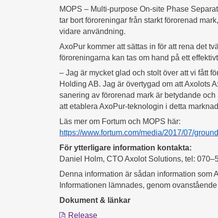
MOPS – Multi-purpose On-site Phase Separator
tar bort föroreningar från starkt förorenad mark
vidare användning.
AxoPur kommer att sättas in för att rena det tv
föroreningarna kan tas om hand på ett effektivt
– Jag är mycket glad och stolt över att vi fått 
Holding AB. Jag är övertygad om att Axolots A
sanering av förorenad mark är betydande och att 
att etablera AxoPur-teknologin i detta markn
Läs mer om Fortum och MOPS här:
https://www.fortum.com/media/2017/07/ground
För ytterligare information kontakta:
Daniel Holm, CTO Axolot Solutions, tel: 070–
Denna information är sådan information som Ax
Informationen lämnades, genom ovanstående ko
Dokument & länkar
Release