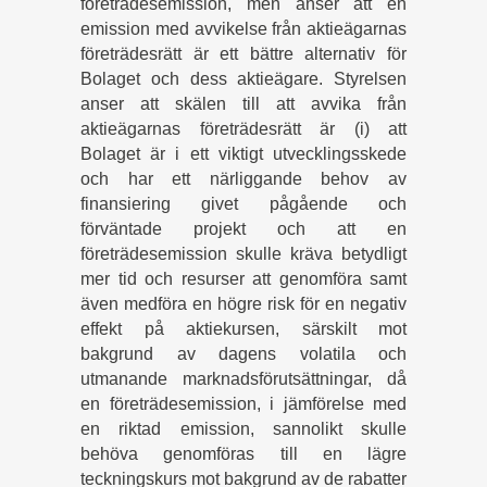
företrädesemission, men anser att en
emission med avvikelse från aktieägarnas
företrädesrätt är ett bättre alternativ för
Bolaget och dess aktieägare. Styrelsen
anser att skälen till att avvika från
aktieägarnas företrädesrätt är (i) att
Bolaget är i ett viktigt utvecklingsskede
och har ett närliggande behov av
finansiering givet pågående och
förväntade projekt och att en
företrädesemission skulle kräva betydligt
mer tid och resurser att genomföra samt
även medföra en högre risk för en negativ
effekt på aktiekursen, särskilt mot
bakgrund av dagens volatila och
utmanande marknadsförutsättningar, då
en företrädesemission, i jämförelse med
en riktad emission, sannolikt skulle
behöva genomföras till en lägre
teckningskurs mot bakgrund av de rabatter