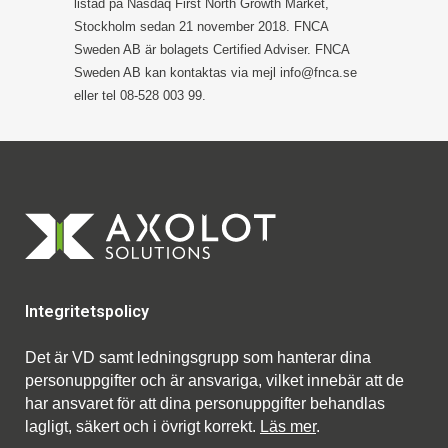
listad på Nasdaq First North Growth Market,
Stockholm sedan 21 november 2018. FNCA
Sweden AB är bolagets Certified Adviser. FNCA
Sweden AB kan kontaktas via mejl info@fnca.se
eller tel 08-528 003 99.
Integritetspolicy
Det är VD samt ledningsgrupp som hanterar dina
personuppgifter och är ansvariga, vilket innebär att de
har ansvaret för att dina personuppgifter behandlas
lagligt, säkert och i övrigt korrekt.
Läs mer
.