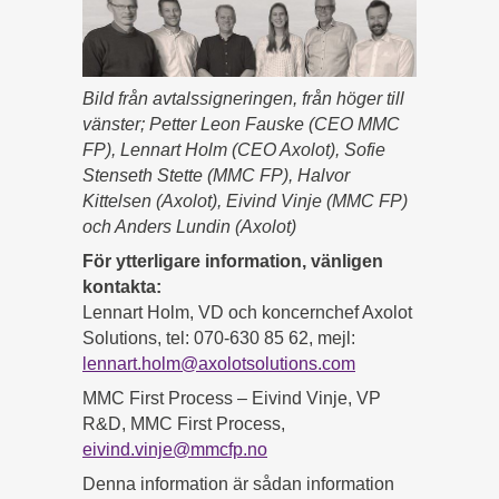
Bild frå
n avtalssigneringen, från höger till
vänster; Petter Leon Fauske (CEO MMC
FP), Lennart Holm (CEO Axolot), Sofie
Stenseth Stette (MMC FP), Halvor
Kittelsen (Axolot), Eivind Vinje (MMC FP)
och Anders Lundin (Axolot)
För ytterligare information, vänligen
kontakta:
Lennart Holm, VD och koncernchef Axolot
Solutions, tel: 070-630 85 62, mejl:
lennart.holm@axolotsolutions.com
MMC First Process – Eivind Vinje, VP
R&D, MMC First Process,
eivind.vinje@mmcfp.no
Denna information är sådan information