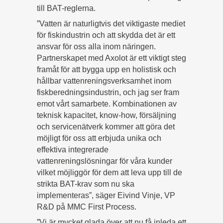
till BAT-reglerna.
”Vatten är naturligtvis det viktigaste mediet
för fiskindustrin och att skydda det är ett
ansvar för oss alla inom näringen.
Partnerskapet med Axolot är ett viktigt steg
framåt för att bygga upp en holistisk och
hållbar vattenreningsverksamhet inom
fiskberedningsindustrin, och jag ser fram
emot vårt samarbete. Kombinationen av
teknisk kapacitet, know-how, försäljning
och servicenätverk kommer att göra det
möjligt för oss att erbjuda unika och
effektiva integrerade
vattenreningslösningar för våra kunder
vilket möjliggör för dem att leva upp till de
strikta BAT-krav som nu ska
implementeras”, säger Eivind Vinje, VP
R&D på MMC First Process.
”Vi är mycket glada över att nu få inleda ett