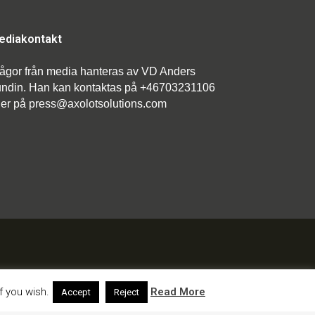
ediakontakt
ågor från media hanteras av VD Anders
ndin. Han kan kontaktas på +46703231106
ler på press@axolotsolutions.com
f you wish.
Read More
Accept
Reject