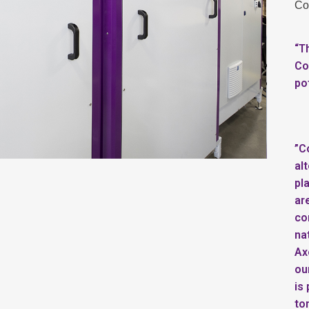
Co
“T
Co
po
”C
al
pl
ar
co
na
Ax
ou
is
to