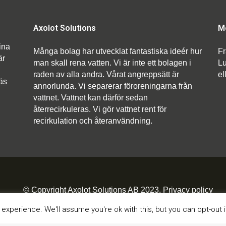
Axolot Solutions
M
ina
Många bolag har utvecklat fantastiska ideér hur
Fr
är
man skall rena vatten. Vi är inte ett bolagen i
Lu
raden av alla andra. Vårat angreppsätt är
el
äs
annorlunda. Vi separerar föroreningarna från
vattnet. Vattnet kan därför sedan
återrecirkuleras. Vi gör vattnet rent för
recirkulation och återanvändning.
© Copyright Axolot Solutions AB 2023.
Privacy policy
xperience. We'll assume you're ok with this, but you can opt-out i