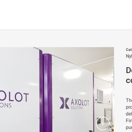
Ca
Ny
D
c
The
pro
de
Fin
pu