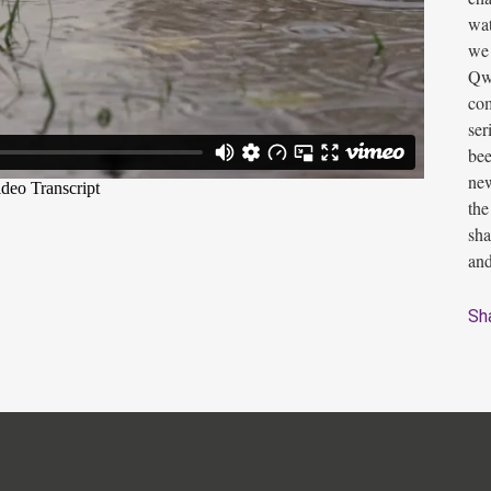
wat
we 
Qwi
com
ser
bee
new
the
sha
and
Sh