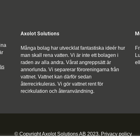
Axolot Solutions
M
ina
Många bolag har utvecklat fantastiska ideér hur
Fr
är
man skall rena vatten. Vi är inte ett bolagen i
Lu
raden av alla andra. Vårat angreppsätt är
el
äs
annorlunda. Vi separerar föroreningarna från
vattnet. Vattnet kan därför sedan
återrecirkuleras. Vi gör vattnet rent för
recirkulation och återanvändning.
© Copyright Axolot Solutions AB 2023.
Privacy policy