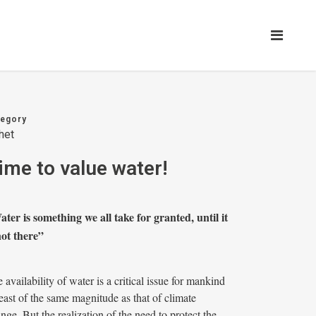
tegory
het
ime to value water!
ter is something we all take for granted, until it
not there”
 availability of water is a critical issue for mankind
least of the same magnitude as that of climate
nge. But the realization of the need to protect the