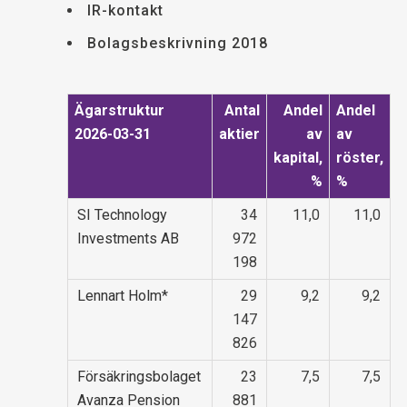
IR-kontakt
Bolagsbeskrivning 2018
Ägarstruktur
Antal
Andel
Andel
2026-03-31
aktier
av
av
kapital,
röster,
%
%
SI Technology
34
11,0
11,0
Investments AB
972
198
Lennart Holm*
29
9,2
9,2
147
826
Försäkringsbolaget
23
7,5
7,5
Avanza Pension
881