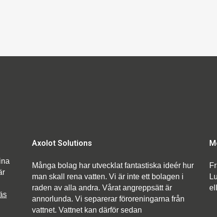
Axolot Solutions
M
ina
Många bolag har utvecklat fantastiska ideér hur
Fr
är
man skall rena vatten. Vi är inte ett bolagen i
Lu
raden av alla andra. Vårat angreppsätt är
el
äs
annorlunda. Vi separerar föroreningarna från
vattnet. Vattnet kan därför sedan