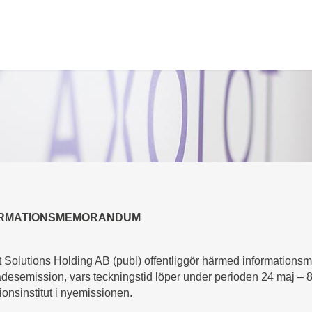
ORMATIONSMEMORANDUM
t Solutions Holding AB (publ) offentliggör härmed informatio
ädesemission, vars teckningstid löper under perioden 24 maj – 
onsinstitut i nyemissionen.