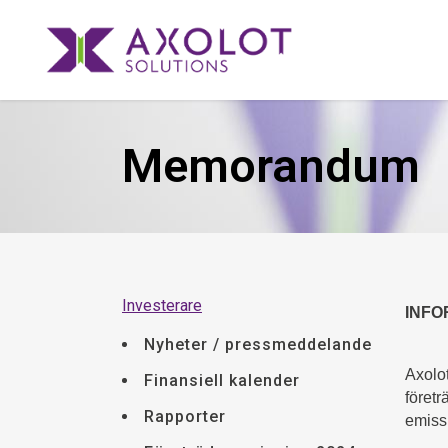
Memorandum
Investerare
INF
Nyheter / pressmeddelande
Axolo
Finansiell kalender
företr
Rapporter
emissi